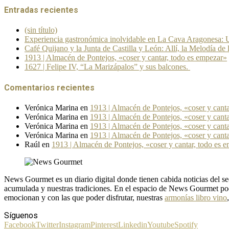
Entradas recientes
(sin título)
Experiencia gastronómica inolvidable en La Cava Aragonesa: U
Café Quijano y la Junta de Castilla y León: Allí, la Melodía de 
1913 | Almacén de Pontejos, «coser y cantar, todo es empezar»
1627 | Felipe IV, “La Marizápalos” y sus balcones.
Comentarios recientes
Verónica Marina
en
1913 | Almacén de Pontejos, «coser y cant
Verónica Marina
en
1913 | Almacén de Pontejos, «coser y cant
Verónica Marina
en
1913 | Almacén de Pontejos, «coser y cant
Verónica Marina
en
1913 | Almacén de Pontejos, «coser y cant
Raúl
en
1913 | Almacén de Pontejos, «coser y cantar, todo es 
News Gourmet es un diario digital donde tienen cabida noticias del
acumulada y nuestras tradiciones. En el espacio de News Gourmet pod
emocionan y con las que poder disfrutar, nuestras
armonías libro vino
Síguenos
Facebook
Twitter
Instagram
Pinterest
Linkedin
Youtube
Spotify