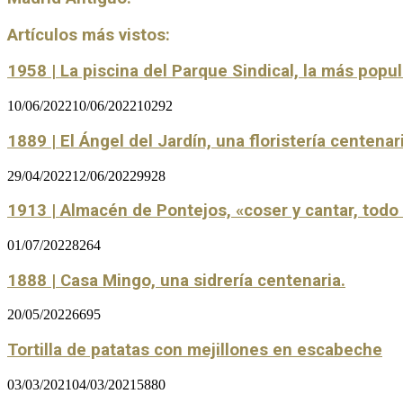
Artículos más vistos:
1958 | La piscina del Parque Sindical, la más popu
10/06/2022
10/06/2022
10292
1889 | El Ángel del Jardín, una floristería centenar
29/04/2022
12/06/2022
9928
1913 | Almacén de Pontejos, «coser y cantar, tod
01/07/2022
8264
1888 | Casa Mingo, una sidrería centenaria.
20/05/2022
6695
Tortilla de patatas con mejillones en escabeche
03/03/2021
04/03/2021
5880