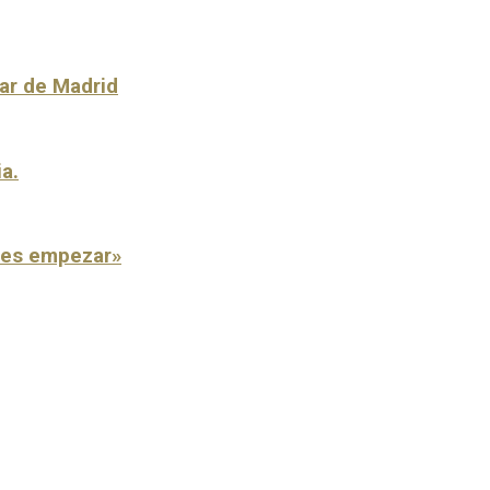
lar de Madrid
ia.
o es empezar»