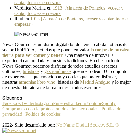
cantar, todo es empezar»
Verónica Marina
en
1913 | Almacén de Pontejos, «coser y
cantar, todo es empezar»
Raúl
en
1913 | Almacén de Pontejos, «coser y cantar, todo es
empezar»
News Gourmet es un diario digital donde tienen cabida noticias del
sector HORECA, noticias que ponen en valor
lo mejor de nuestra
tierra para ver comer y beber
. Una manera de innovar la
experiencia acumulada y nuestras tradiciones. En el espacio de
News Gourmet podemos disfrutar de todos aquellos aspectos
culturales,
turísticos
y
gastronómicos
que nos rodean. Un conjunto
de experiencias que emocionan y con las que poder disfrutar,
nuestras
armonías libro vino
, historias de
Madrid Antiguo
y lo mejor
de nuestra literatura de la mano destacados escritores.
Síguenos
Facebook
Twitter
Instagram
Pinterest
Linkedin
Youtube
Spotify
Compromiso con la protección de datos personales
|
Política de
privacidad
|
Política de cookies
2022- Sitio desarrolado por:
No Name Digital Society, S.L. ®