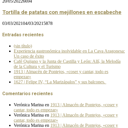
20/05/2022
6694
Tortilla de patatas con mejillones en escabeche
03/03/2021
04/03/2021
5878
Entradas recientes
(sin título)
Experiencia gastronómica inolvidable en La Cava Aragonesa:
Un caso de éxito
Café Quijano y la Junta de Castilla y León: Allí, la Melodía
de la Cultura y el Turismo
1913 | Almacén de Pontejos, «coser y cantar, todo es
empezar»
1627 | Felipe IV, “La Marizápalos” y sus balcones.
Comentarios recientes
Verónica Marina
en
1913 | Almacén de Pontejos, «coser y
cantar, todo es empezar»
Verónica Marina
en
1913 | Almacén de Pontejos, «coser y
cantar, todo es empezar»
Verónica Marina
en
1913 | Almacén de Pontejos, «coser y