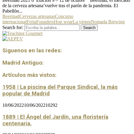
Beermad 2021 6ª Edición 9 – 12 de octubre ‘Beermad, el mercado
de la cerveza artesana’vuelve tras el parón de la pandemia. El
Pabellón...
Beermad
Cervezas artesanas
Concurso
internacional
Feria
Founders
Hop wear
La virgen
Nomada Brewing
Search for:
Search
Siguenos en las redes:
Madrid Antiguo:
Artículos más vistos:
1958 | La piscina del Parque Sindical, la más
popular de Madrid
10/06/2022
10/06/2022
10292
1889 | El Ángel del Jardín, una floristería
centenaria.