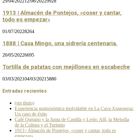
29/04/2022
12/06/2022
9928
1913 | Almacén de Pontejos, «coser y cantar,
todo es empezar»
01/07/2022
8264
1888 | Casa Mingo, una sidrería centenaria.
20/05/2022
6695
Tortilla de patatas con mejillones en escabeche
03/03/2021
04/03/2021
5880
Entradas recientes
(sin título)
Experiencia gastronómica inolvidable en La Cava Aragonesa:
Un caso de éxito
Café Quijano y la Junta de Castilla y León: Allí, la Melodía
de la Cultura y el Turismo
1913 | Almacén de Pontejos, «coser y cantar, todo es
empezar»