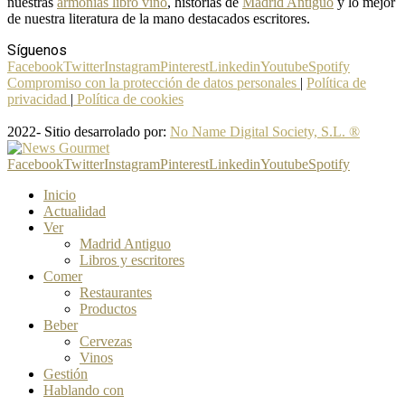
nuestras
armonías libro vino
, historias de
Madrid Antiguo
y lo mejor
de nuestra literatura de la mano destacados escritores.
Síguenos
Facebook
Twitter
Instagram
Pinterest
Linkedin
Youtube
Spotify
Compromiso con la protección de datos personales
|
Política de
privacidad
|
Política de cookies
2022- Sitio desarrolado por:
No Name Digital Society, S.L. ®
Facebook
Twitter
Instagram
Pinterest
Linkedin
Youtube
Spotify
Inicio
Actualidad
Ver
Madrid Antiguo
Libros y escritores
Comer
Restaurantes
Productos
Beber
Cervezas
Vinos
Gestión
Hablando con