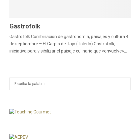
M
E
Gastrofolk
Gastrofolk Combinación de gastronomía, paisajes y cultura 4
N
de septiembre – El Carpio de Tajo (Toledo) Gastrofolk,
iniciativa para visibilizar el paisaje culinario que «envuelve»...
U
S
S
e
a
E
r
c
A
h
f
R
o
r
C
: