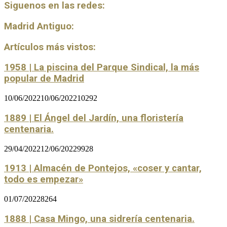
Siguenos en las redes:
Madrid Antiguo:
Artículos más vistos:
1958 | La piscina del Parque Sindical, la más
popular de Madrid
10/06/2022
10/06/2022
10292
1889 | El Ángel del Jardín, una floristería
centenaria.
29/04/2022
12/06/2022
9928
1913 | Almacén de Pontejos, «coser y cantar,
todo es empezar»
01/07/2022
8264
1888 | Casa Mingo, una sidrería centenaria.