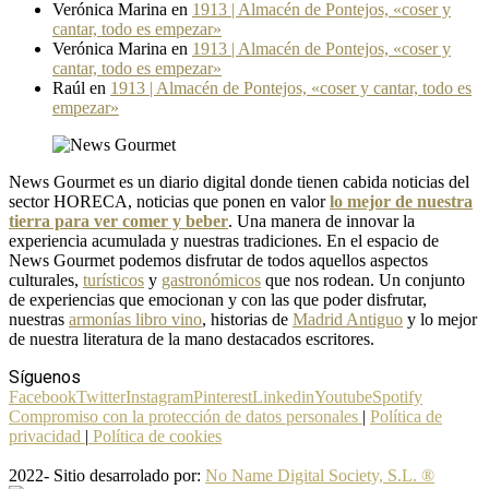
Verónica Marina
en
1913 | Almacén de Pontejos, «coser y
cantar, todo es empezar»
Verónica Marina
en
1913 | Almacén de Pontejos, «coser y
cantar, todo es empezar»
Raúl
en
1913 | Almacén de Pontejos, «coser y cantar, todo es
empezar»
News Gourmet es un diario digital donde tienen cabida noticias del
sector HORECA, noticias que ponen en valor
lo mejor de nuestra
tierra para ver comer y beber
. Una manera de innovar la
experiencia acumulada y nuestras tradiciones. En el espacio de
News Gourmet podemos disfrutar de todos aquellos aspectos
culturales,
turísticos
y
gastronómicos
que nos rodean. Un conjunto
de experiencias que emocionan y con las que poder disfrutar,
nuestras
armonías libro vino
, historias de
Madrid Antiguo
y lo mejor
de nuestra literatura de la mano destacados escritores.
Síguenos
Facebook
Twitter
Instagram
Pinterest
Linkedin
Youtube
Spotify
Compromiso con la protección de datos personales
|
Política de
privacidad
|
Política de cookies
2022- Sitio desarrolado por:
No Name Digital Society, S.L. ®