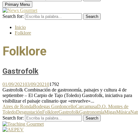
Primary Menu
Search for:
Search
Inicio
Folklore
Folklore
Gastrofolk
01/09/2021
03/09/2021
0
1792
Gastrofolk Combinación de gastronomía, paisajes y cultura 4 de
septiembre – El Carpio de Tajo (Toledo) Gastrofolk, iniciativa para
visibilizar el paisaje culinario que «envuelve»...
Aires de Ronda
Bodegas Gordoncello
Carcamusa
D.O. Montes de
Toledo
Desgustación
Folklore
Gastrofolk
Gastronomía
Migas
Música
Nat
Search for:
Search