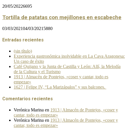
20/05/2022
6695
Tortilla de patatas con mejillones en escabeche
03/03/2021
04/03/2021
5880
Entradas recientes
(sin título)
Experiencia gastronómica inolvidable en La Cava Aragonesa:
Un caso de éxito
Café Quijano y la Junta de Castilla y León: Allí, la Melodía
de la Cultura y el Turismo
1913 | Almacén de Pontejos, «coser y cantar, todo es
empezar»
1627 | Felipe IV, “La Marizápalos” y sus balcones.
Comentarios recientes
Verónica Marina
en
1913 | Almacén de Pontejos, «coser y
cantar, todo es empezar»
Verónica Marina
en
1913 | Almacén de Pontejos, «coser y
cantar, todo es empezar»