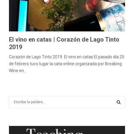
M
E
N
El vino en catas | Corazón de Lago Tinto
2019
U
Corazón de Lago Tinto 2019 El vino en catas El pasado día 25
de febrero tuvo lugar la cata online organizada por Breaking
Wine en...
S
e
a
S
r
c
E
h