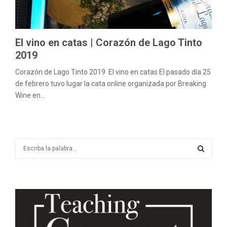
M
E
El vino en catas | Corazón de Lago Tinto
N
2019
Corazón de Lago Tinto 2019 El vino en catas El pasado día 25
U
de febrero tuvo lugar la cata online organizada por Breaking
Wine en...
S
e
a
S
r
c
E
h
f
A
o