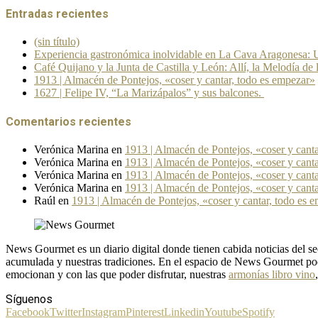
Entradas recientes
(sin título)
Experiencia gastronómica inolvidable en La Cava Aragonesa: U
Café Quijano y la Junta de Castilla y León: Allí, la Melodía de 
1913 | Almacén de Pontejos, «coser y cantar, todo es empezar»
1627 | Felipe IV, “La Marizápalos” y sus balcones.
Comentarios recientes
Verónica Marina
en
1913 | Almacén de Pontejos, «coser y cant
Verónica Marina
en
1913 | Almacén de Pontejos, «coser y cant
Verónica Marina
en
1913 | Almacén de Pontejos, «coser y cant
Verónica Marina
en
1913 | Almacén de Pontejos, «coser y cant
Raúl
en
1913 | Almacén de Pontejos, «coser y cantar, todo es 
News Gourmet es un diario digital donde tienen cabida noticias del
acumulada y nuestras tradiciones. En el espacio de News Gourmet pod
emocionan y con las que poder disfrutar, nuestras
armonías libro vino
Síguenos
Facebook
Twitter
Instagram
Pinterest
Linkedin
Youtube
Spotify