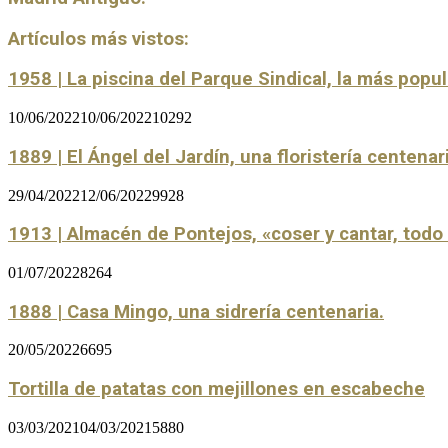
Artículos más vistos:
1958 | La piscina del Parque Sindical, la más popu
10/06/2022
10/06/2022
10292
1889 | El Ángel del Jardín, una floristería centenar
29/04/2022
12/06/2022
9928
1913 | Almacén de Pontejos, «coser y cantar, tod
01/07/2022
8264
1888 | Casa Mingo, una sidrería centenaria.
20/05/2022
6695
Tortilla de patatas con mejillones en escabeche
03/03/2021
04/03/2021
5880