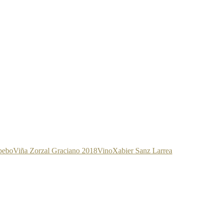
bebo
Viña Zorzal Graciano 2018
Vino
Xabier Sanz Larrea