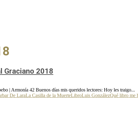
18
al Graciano 2018
bo | Armonía 42 Buenos días mis queridos lectores: Hoy les traigo...
rbar De Lara
La Casilla de la Muerte
Libro
Luis González
Qué libro me 