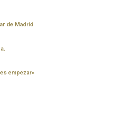
lar de Madrid
ia.
o es empezar»