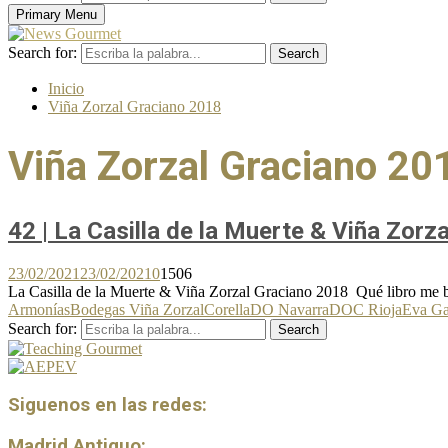
Primary Menu
Search for:
Search
Inicio
Viña Zorzal Graciano 2018
Viña Zorzal Graciano 20
42 | La Casilla de la Muerte & Viña Zorz
23/02/2021
23/02/2021
0
1506
La Casilla de la Muerte & Viña Zorzal Graciano 2018 Qué libro me be
Armonías
Bodegas Viña Zorzal
Corella
DO Navarra
DOC Rioja
Eva Ga
Search for:
Search
Siguenos en las redes:
Madrid Antiguo: