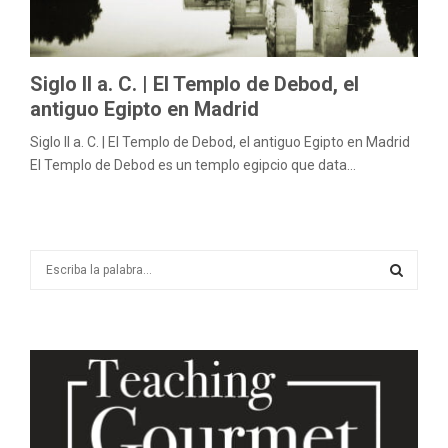
M
E
Siglo II a. C. | El Templo de Debod, el
N
antiguo Egipto en Madrid
Siglo II a. C. | El Templo de Debod, el antiguo Egipto en Madrid
U
El Templo de Debod es un templo egipcio que data...
S
e
a
S
r
c
E
h
f
A
o
r
R