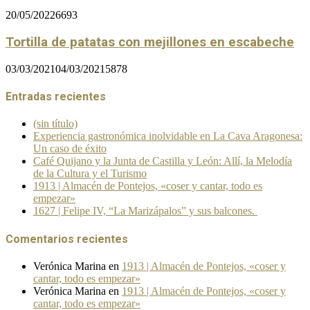
20/05/2022
6693
Tortilla de patatas con mejillones en escabeche
03/03/2021
04/03/2021
5878
Entradas recientes
(sin título)
Experiencia gastronómica inolvidable en La Cava Aragonesa:
Un caso de éxito
Café Quijano y la Junta de Castilla y León: Allí, la Melodía
de la Cultura y el Turismo
1913 | Almacén de Pontejos, «coser y cantar, todo es
empezar»
1627 | Felipe IV, “La Marizápalos” y sus balcones.
Comentarios recientes
Verónica Marina
en
1913 | Almacén de Pontejos, «coser y
cantar, todo es empezar»
Verónica Marina
en
1913 | Almacén de Pontejos, «coser y
cantar, todo es empezar»