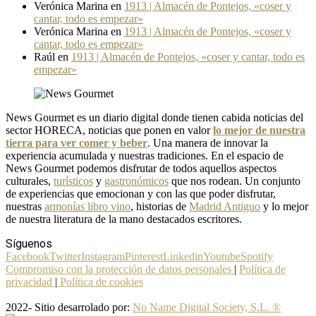
Verónica Marina
en
1913 | Almacén de Pontejos, «coser y
cantar, todo es empezar»
Verónica Marina
en
1913 | Almacén de Pontejos, «coser y
cantar, todo es empezar»
Raúl
en
1913 | Almacén de Pontejos, «coser y cantar, todo es
empezar»
News Gourmet es un diario digital donde tienen cabida noticias del
sector HORECA, noticias que ponen en valor
lo mejor de nuestra
tierra para ver comer y beber
. Una manera de innovar la
experiencia acumulada y nuestras tradiciones. En el espacio de
News Gourmet podemos disfrutar de todos aquellos aspectos
culturales,
turísticos
y
gastronómicos
que nos rodean. Un conjunto
de experiencias que emocionan y con las que poder disfrutar,
nuestras
armonías libro vino
, historias de
Madrid Antiguo
y lo mejor
de nuestra literatura de la mano destacados escritores.
Síguenos
Facebook
Twitter
Instagram
Pinterest
Linkedin
Youtube
Spotify
Compromiso con la protección de datos personales
|
Política de
privacidad
|
Política de cookies
2022- Sitio desarrolado por:
No Name Digital Society, S.L. ®