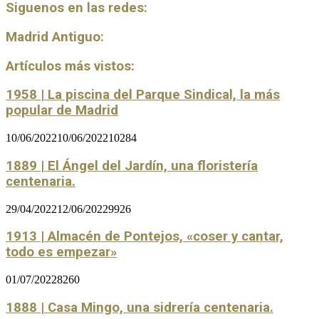
Siguenos en las redes:
Madrid Antiguo:
Artículos más vistos:
1958 | La piscina del Parque Sindical, la más
popular de Madrid
10/06/2022
10/06/2022
10284
1889 | El Ángel del Jardín, una floristería
centenaria.
29/04/2022
12/06/2022
9926
1913 | Almacén de Pontejos, «coser y cantar,
todo es empezar»
01/07/2022
8260
1888 | Casa Mingo, una sidrería centenaria.