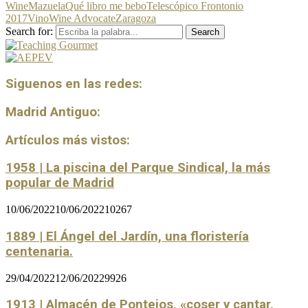
Wine
Mazuela
Qué libro me bebo
Telescópico Frontonio
2017
Vino
Wine Advocate
Zaragoza
Search for:
Search
Siguenos en las redes:
Madrid Antiguo:
Artículos más vistos:
1958 | La piscina del Parque Sindical, la más
popular de Madrid
10/06/2022
10/06/2022
10267
1889 | El Ángel del Jardín, una floristería
centenaria.
29/04/2022
12/06/2022
9926
1913 | Almacén de Pontejos, «coser y cantar,