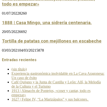
todo es empezar»
01/07/2022
8260
1888 | Casa Mingo, una sidrería centenaria.
20/05/2022
6692
Tortilla de patatas con mejillones en escabeche
03/03/2021
04/03/2021
5878
Entradas recientes
(sin título)
Experiencia gastronómica inolvidable en La Cava Aragonesa:
Un caso de éxito
Café Quijano y la Junta de Castilla y León: Allí, la Melodía
de la Cultura y el Turismo
1913 | Almacén de Pontejos, «coser y cantar, todo es
empezar»
1627 | Felipe IV, “La Marizápalos” y sus balcones.