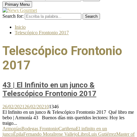
Primary Menu
Search for:
Search
Inicio
Telescópico Frontonio 2017
Telescópico Frontonio
2017
43 | El Infinito en un junco &
Telescópico Frontonio 2017
26/02/2021
26/02/2021
0
1346
El Infinito en un junco & Telescópico Frontonio 2017 Qué libro me
bebo | Armonía 43 Buenos días mis queridos lectores: Hoy les
traigo...
Armonías
Bodegas Frontonio
Cariñena
El infinito en un
junco
Épila
Fernando Mora
Irene Vallejo
Libro
Luis Gutiérrez
Master of