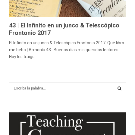
M
E
43 | El Infinito en un junco & Telescópico
N
Frontonio 2017
El Infinito en un junco & Telescópico Frontonio 2017 Qué libro
U
me bebo | Armonía 43 Buenos días mis queridos lectores:
Hoy les traigo...
S
e
a
S
r
c
E
h
f
A
o