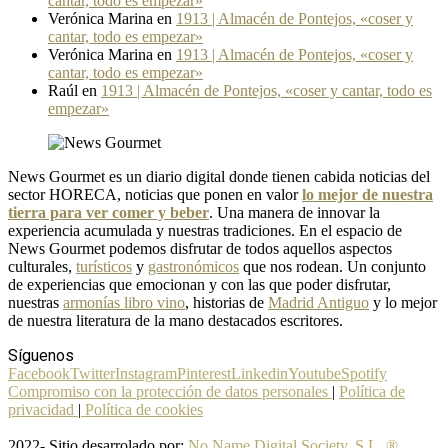
cantar, todo es empezar»
Verónica Marina
en
1913 | Almacén de Pontejos, «coser y
cantar, todo es empezar»
Verónica Marina
en
1913 | Almacén de Pontejos, «coser y
cantar, todo es empezar»
Raúl
en
1913 | Almacén de Pontejos, «coser y cantar, todo es
empezar»
News Gourmet es un diario digital donde tienen cabida noticias del
sector HORECA, noticias que ponen en valor
lo mejor de nuestra
tierra para ver comer y beber
. Una manera de innovar la
experiencia acumulada y nuestras tradiciones. En el espacio de
News Gourmet podemos disfrutar de todos aquellos aspectos
culturales,
turísticos
y
gastronómicos
que nos rodean. Un conjunto
de experiencias que emocionan y con las que poder disfrutar,
nuestras
armonías libro vino
, historias de
Madrid Antiguo
y lo mejor
de nuestra literatura de la mano destacados escritores.
Síguenos
Facebook
Twitter
Instagram
Pinterest
Linkedin
Youtube
Spotify
Compromiso con la protección de datos personales
|
Política de
privacidad
|
Política de cookies
2022- Sitio desarrolado por:
No Name Digital Society, S.L. ®