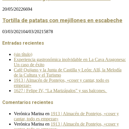
20/05/2022
6694
Tortilla de patatas con mejillones en escabeche
03/03/2021
04/03/2021
5878
Entradas recientes
(sin título)
Experiencia gastronómica inolvidable en La Cava Aragonesa:
Un caso de éxito
Café Quijano y la Junta de Castilla y León: Allí, la Melodía
de la Cultura y el Turismo
1913 | Almacén de Pontejos, «coser y cantar, todo es
empezar»
1627 | Felipe IV, “La Marizápalos” y sus balcones.
Comentarios recientes
Verónica Marina
en
1913 | Almacén de Pontejos, «coser y
cantar, todo es empezar»
Verónica Marina
en
1913 | Almacén de Pontejos, «coser y