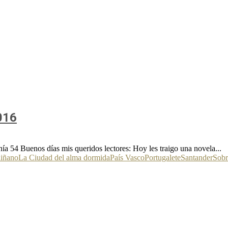
016
54 Buenos días mis queridos lectores: Hoy les traigo una novela...
uiñano
La Ciudad del alma dormida
País Vasco
Portugalete
Santander
Sobr