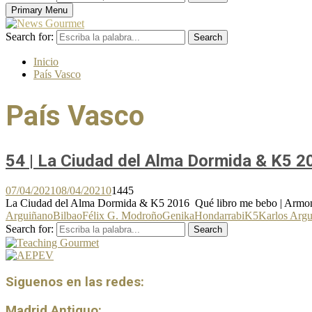
Primary Menu
Search for:
Search
Inicio
País Vasco
País Vasco
54 | La Ciudad del Alma Dormida & K5 2
07/04/2021
08/04/2021
0
1445
La Ciudad del Alma Dormida & K5 2016 Qué libro me bebo | Armonía 
Arguiñano
Bilbao
Félix G. Modroño
Genika
Hondarrabi
K5
Karlos Arg
Search for:
Search
Siguenos en las redes:
Madrid Antiguo: