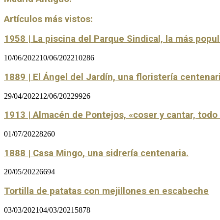
Artículos más vistos:
1958 | La piscina del Parque Sindical, la más popu
10/06/2022
10/06/2022
10286
1889 | El Ángel del Jardín, una floristería centenar
29/04/2022
12/06/2022
9926
1913 | Almacén de Pontejos, «coser y cantar, tod
01/07/2022
8260
1888 | Casa Mingo, una sidrería centenaria.
20/05/2022
6694
Tortilla de patatas con mejillones en escabeche
03/03/2021
04/03/2021
5878