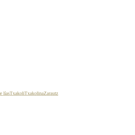
e lías
Txakoli
Txakolina
Zarautz