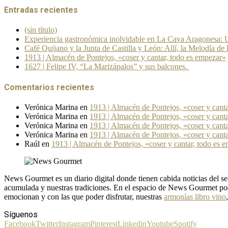
Entradas recientes
(sin título)
Experiencia gastronómica inolvidable en La Cava Aragonesa: U
Café Quijano y la Junta de Castilla y León: Allí, la Melodía de 
1913 | Almacén de Pontejos, «coser y cantar, todo es empezar»
1627 | Felipe IV, “La Marizápalos” y sus balcones.
Comentarios recientes
Verónica Marina
en
1913 | Almacén de Pontejos, «coser y cant
Verónica Marina
en
1913 | Almacén de Pontejos, «coser y cant
Verónica Marina
en
1913 | Almacén de Pontejos, «coser y cant
Verónica Marina
en
1913 | Almacén de Pontejos, «coser y cant
Raúl
en
1913 | Almacén de Pontejos, «coser y cantar, todo es 
News Gourmet es un diario digital donde tienen cabida noticias del
acumulada y nuestras tradiciones. En el espacio de News Gourmet pod
emocionan y con las que poder disfrutar, nuestras
armonías libro vino
Síguenos
Facebook
Twitter
Instagram
Pinterest
Linkedin
Youtube
Spotify