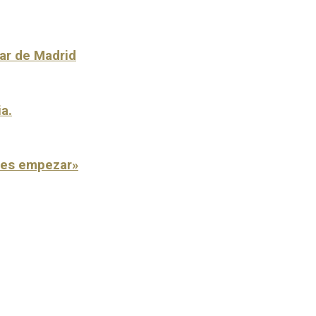
lar de Madrid
ia.
o es empezar»