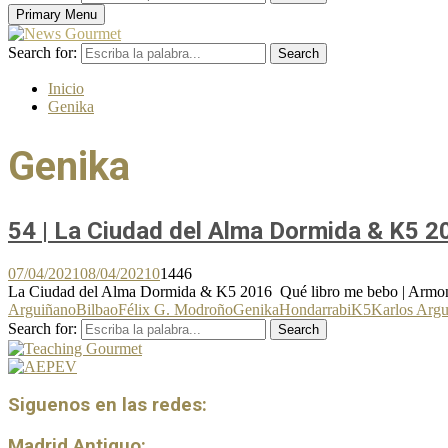
Primary Menu
Search for:
Search
Inicio
Genika
Genika
54 | La Ciudad del Alma Dormida & K5 2
07/04/2021
08/04/2021
0
1446
La Ciudad del Alma Dormida & K5 2016 Qué libro me bebo | Armonía 
Arguiñano
Bilbao
Félix G. Modroño
Genika
Hondarrabi
K5
Karlos Arg
Search for:
Search
Siguenos en las redes:
Madrid Antiguo: