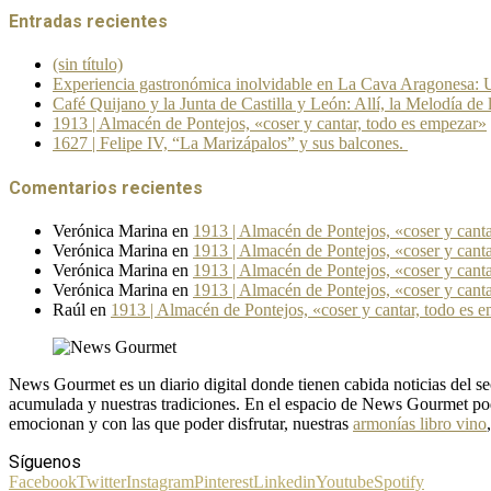
Entradas recientes
(sin título)
Experiencia gastronómica inolvidable en La Cava Aragonesa: U
Café Quijano y la Junta de Castilla y León: Allí, la Melodía de 
1913 | Almacén de Pontejos, «coser y cantar, todo es empezar»
1627 | Felipe IV, “La Marizápalos” y sus balcones.
Comentarios recientes
Verónica Marina
en
1913 | Almacén de Pontejos, «coser y cant
Verónica Marina
en
1913 | Almacén de Pontejos, «coser y cant
Verónica Marina
en
1913 | Almacén de Pontejos, «coser y cant
Verónica Marina
en
1913 | Almacén de Pontejos, «coser y cant
Raúl
en
1913 | Almacén de Pontejos, «coser y cantar, todo es 
News Gourmet es un diario digital donde tienen cabida noticias del
acumulada y nuestras tradiciones. En el espacio de News Gourmet pod
emocionan y con las que poder disfrutar, nuestras
armonías libro vino
Síguenos
Facebook
Twitter
Instagram
Pinterest
Linkedin
Youtube
Spotify