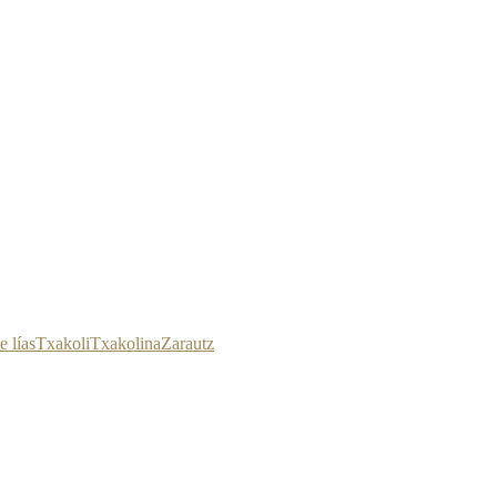
e lías
Txakoli
Txakolina
Zarautz