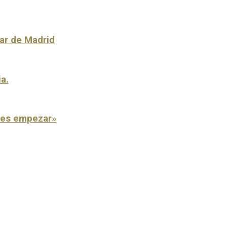
lar de Madrid
ia.
o es empezar»