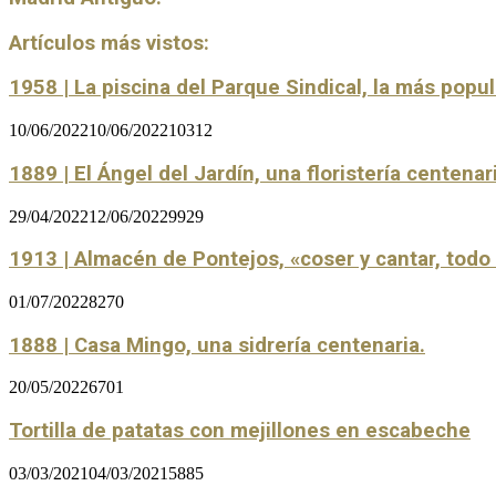
Artículos más vistos:
1958 | La piscina del Parque Sindical, la más popu
10/06/2022
10/06/2022
10312
1889 | El Ángel del Jardín, una floristería centenar
29/04/2022
12/06/2022
9929
1913 | Almacén de Pontejos, «coser y cantar, tod
01/07/2022
8270
1888 | Casa Mingo, una sidrería centenaria.
20/05/2022
6701
Tortilla de patatas con mejillones en escabeche
03/03/2021
04/03/2021
5885