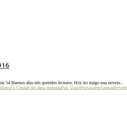
016
54 Buenos días mis queridos lectores: Hoy les traigo una novela...
uiñano
La Ciudad del alma dormida
País Vasco
Portugalete
Santander
Sobr