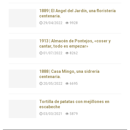
1889 | El Ángel del Jardín, una floristería
centenaria.
29/04/2022
9928
1913 | Almacén de Pontejos, «coser y
cantar, todo es empezar»
01/07/2022
8262
1888 | Casa Mingo, una sidrería
centenaria.
20/05/2022
6695
Tortilla de patatas con mejillones en
escabeche
03/03/2021
5879