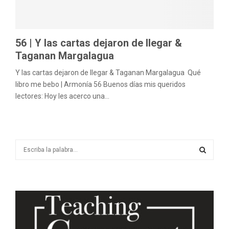
M
E
56 | Y las cartas dejaron de llegar &
N
Taganan Margalagua
Y las cartas dejaron de llegar & Taganan Margalagua Qué
U
libro me bebo | Armonía 56 Buenos días mis queridos
lectores: Hoy les acerco una...
S
e
a
S
r
c
E
h
f
A
o