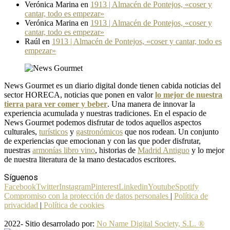
Verónica Marina
en
1913 | Almacén de Pontejos, «coser y
cantar, todo es empezar»
Verónica Marina
en
1913 | Almacén de Pontejos, «coser y
cantar, todo es empezar»
Raúl
en
1913 | Almacén de Pontejos, «coser y cantar, todo es
empezar»
News Gourmet es un diario digital donde tienen cabida noticias del
sector HORECA, noticias que ponen en valor
lo mejor de nuestra
tierra para ver comer y beber
. Una manera de innovar la
experiencia acumulada y nuestras tradiciones. En el espacio de
News Gourmet podemos disfrutar de todos aquellos aspectos
culturales,
turísticos
y
gastronómicos
que nos rodean. Un conjunto
de experiencias que emocionan y con las que poder disfrutar,
nuestras
armonías libro vino
, historias de
Madrid Antiguo
y lo mejor
de nuestra literatura de la mano destacados escritores.
Síguenos
Facebook
Twitter
Instagram
Pinterest
Linkedin
Youtube
Spotify
Compromiso con la protección de datos personales
|
Política de
privacidad
|
Política de cookies
2022- Sitio desarrolado por:
No Name Digital Society, S.L. ®