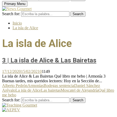
Primary Menu
Search for:
Search
Inicio
La isla de Alice
La isla de Alice
3 | La isla de Alice & Las Bairetas
17/12/2020
15/02/2021
0
1149
La isla de Alice & Las Bairetas Qué libro me bebo | Armonía 3
Buenas tardes, mis queridos lectores: Hoy en la Sección de...
Alberto Pedrón
Armonías
Bodegas sentencia
Daniel Sánchez
Arévalo
La isla de Alice
Las bairetas
Moscatel de Alejandría
Qué libro
me bebo
Search for:
Search