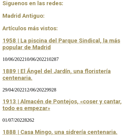
Siguenos en las redes:
Madrid Antiguo:
Artículos más vistos:
1958 | La piscina del Parque Sindical, la más
popular de Madrid
10/06/2022
10/06/2022
10287
1889 | El Ángel del Jardín, una floristería
centenaria.
29/04/2022
12/06/2022
9928
1913 | Almacén de Pontejos, «coser y cantar,
todo es empezar»
01/07/2022
8262
1888 | Casa Mingo, una sidrería centenaria.