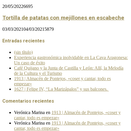
20/05/2022
6695
Tortilla de patatas con mejillones en escabeche
03/03/2021
04/03/2021
5879
Entradas recientes
(sin título)
Experiencia gastronómica inolvidable en La Cava Aragonesa:
Un caso de éxito
Café Quijano y la Junta de Castilla y León: Allí, la Melodía
de la Cultura y el Turismo
1913 | Almacén de Pontejos, «coser y cantar, todo es
empezar»
1627 | Felipe IV, “La Marizápalos” y sus balcones.
Comentarios recientes
Verónica Marina
en
1913 | Almacén de Pontejos, «coser y
cantar, todo es empezar»
Verónica Marina
en
1913 | Almacén de Pontejos, «coser y
cantar, todo es empezar»