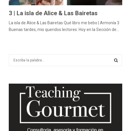
3 | La isla de Alice & Las Bairetas
La isla de Alice & Las Bairetas Qué libro me bebo | Armonía 3
Buenas tardes, mis queridos lectores: Hoy en la Sección de...
S
e
a
S
r
c
E
h
f
A
o
r
R
:
C
H