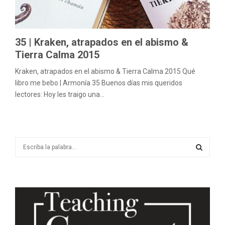
M
E
35 | Kraken, atrapados en el abismo &
N
Tierra Calma 2015
Kraken, atrapados en el abismo & Tierra Calma 2015 Qué
U
libro me bebo | Armonía 35 Buenos días mis queridos
lectores: Hoy les traigo una...
S
e
a
S
r
c
E
h
f
A
o