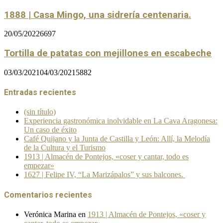
1888 | Casa Mingo, una sidrería centenaria.
20/05/2022
6697
Tortilla de patatas con mejillones en escabeche
03/03/2021
04/03/2021
5882
Entradas recientes
(sin título)
Experiencia gastronómica inolvidable en La Cava Aragonesa:
Un caso de éxito
Café Quijano y la Junta de Castilla y León: Allí, la Melodía
de la Cultura y el Turismo
1913 | Almacén de Pontejos, «coser y cantar, todo es
empezar»
1627 | Felipe IV, “La Marizápalos” y sus balcones.
Comentarios recientes
Verónica Marina
en
1913 | Almacén de Pontejos, «coser y