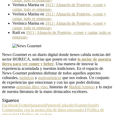
cantar, todo es empezar»
Verónica Marina
en
1913 | Almacén de Pontejos, «coser y
cantar, todo es empezar»
Verónica Marina
en
1913 | Almacén de Pontejos, «coser y
cantar, todo es empezar»
Verónica Marina
en
1913 | Almacén de Pontejos, «coser y
cantar, todo es empezar»
Raúl
en
1913 | Almacén de Pontejos, «coser y cantar, todo es
empezar»
News Gourmet es un diario digital donde tienen cabida noticias del
sector HORECA, noticias que ponen en valor
lo mejor de nuestra
tierra para ver comer y beber
. Una manera de innovar la
experiencia acumulada y nuestras tradiciones. En el espacio de
News Gourmet podemos disfrutar de todos aquellos aspectos
culturales,
turísticos
y
gastronómicos
que nos rodean. Un conjunto
de experiencias que emocionan y con las que poder disfrutar,
nuestras
armonías libro vino
, historias de
Madrid Antiguo
y lo mejor
de nuestra literatura de la mano destacados escritores.
Síguenos
Facebook
Twitter
Instagram
Pinterest
Linkedin
Youtube
Spotify
Compromiso con la protección de datos personales
|
Política de
privacidad
|
Política de cookies