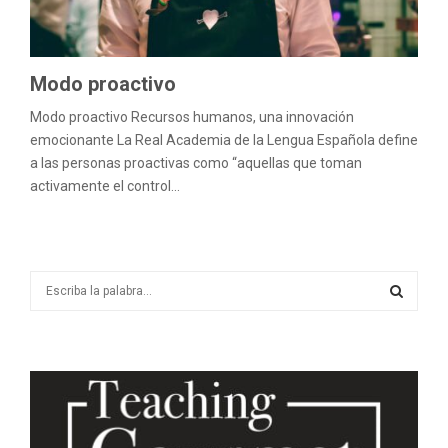
M
E
Modo proactivo
N
Modo proactivo Recursos humanos, una innovación
emocionante La Real Academia de la Lengua Española define
U
a las personas proactivas como “aquellas que toman
activamente el control...
S
e
a
S
r
c
E
h
f
A
o