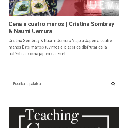
M
E
Cena a cuatro manos | Cristina Sombray
N
& Naumi Uemura
Cristina Sombray & Naumi Uemura Viaje a Japón a cuatro
U
manos Este martes tuvimos el placer de disfrutar de la
auténtica cocina japonesa en el...
S
e
a
S
r
c
E
h
f
A
o