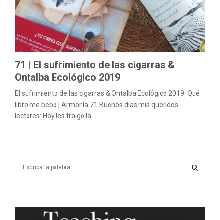
M
E
N
71 | El sufrimiento de las cigarras &
Ontalba Ecológico 2019
U
El sufrimiento de las cigarras & Ontalba Ecológico 2019 Qué
libro me bebo | Armonía 71 Buenos días mis queridos
lectores: Hoy les traigo la...
S
e
a
S
r
c
E
h