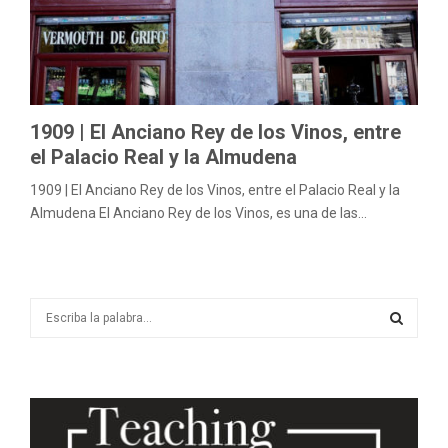
M
E
N
1909 | El Anciano Rey de los Vinos, entre
el Palacio Real y la Almudena
U
1909 | El Anciano Rey de los Vinos, entre el Palacio Real y la
Almudena El Anciano Rey de los Vinos, es una de las...
S
e
a
S
r
c
E
h
f
A