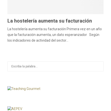
M
E
La hostelería aumenta su facturación
La hostelería aumenta su facturación Primera vez en un año
N
que la facturación aumenta, un dato esperanzador Según
los indicadores de actividad del sector...
U
S
S
e
a
E
r
c
A
h
f
R
o
r
C
: