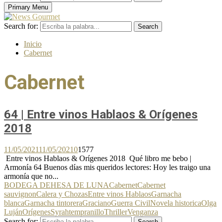
Primary Menu
Search for:
Search
Inicio
Cabernet
Cabernet
64 | Entre vinos Hablaos & Orígenes
2018
11/05/2021
11/05/2021
0
1577
Entre vinos Hablaos & Orígenes 2018 Qué libro me bebo |
Armonía 64 Buenos días mis queridos lectores: Hoy les traigo una
armonía que no...
BODEGA DEHESA DE LUNA
Cabernet
Cabernet
sauvignon
Calera y Chozas
Entre vinos Hablaos
Garnacha
blanca
Garnacha tintorera
Graciano
Guerra Civil
Novela historica
Olga
Luján
Orígenes
Syrah
tempranillo
Thriller
Venganza
Search for:
Search