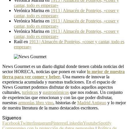
Verónica Marina
en
1913 | Almacén de Pontejos, «coser y
cantar, todo es empezar»
Verónica Marina
en
1913 | Almacén de Pontejos, «coser y
cantar, todo es empezar»
Verónica Marina
en
1913 | Almacén de Pontejos, «coser y
cantar, todo es empezar»
Verónica Marina
en
1913 | Almacén de Pontejos, «coser y
cantar, todo es empezar»
Raúl
en
1913 | Almacén de Pontejos, «coser y cantar, todo es
empezar»
News Gourmet es un diario digital donde tienen cabida noticias del
sector HORECA, noticias que ponen en valor
lo mejor de nuestra
tierra para ver comer y beber
. Una manera de innovar la
experiencia acumulada y nuestras tradiciones. En el espacio de
News Gourmet podemos disfrutar de todos aquellos aspectos
culturales,
turísticos
y
gastronómicos
que nos rodean. Un conjunto
de experiencias que emocionan y con las que poder disfrutar,
nuestras
armonías libro vino
, historias de
Madrid Antiguo
y lo mejor
de nuestra literatura de la mano destacados escritores.
Síguenos
Facebook
Twitter
Instagram
Pinterest
Linkedin
Youtube
Spotify
Compromiso con la protección de datos personales
|
Política de