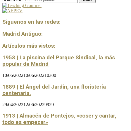
Siguenos en las redes:
Madrid Antiguo:
Artículos más vistos:
1958 | La piscina del Parque Sindical, la más
popular de Madrid
10/06/2022
10/06/2022
10300
1889 | El Ángel del Jardín, una floristería
centenaria.
29/04/2022
12/06/2022
9929
1913 | Almacén de Pontejos, «coser y cantar,
todo es empezar»