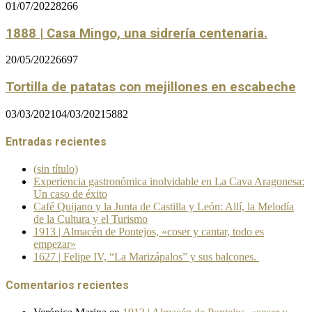
01/07/2022
8266
1888 | Casa Mingo, una sidrería centenaria.
20/05/2022
6697
Tortilla de patatas con mejillones en escabeche
03/03/2021
04/03/2021
5882
Entradas recientes
(sin título)
Experiencia gastronómica inolvidable en La Cava Aragonesa:
Un caso de éxito
Café Quijano y la Junta de Castilla y León: Allí, la Melodía
de la Cultura y el Turismo
1913 | Almacén de Pontejos, «coser y cantar, todo es
empezar»
1627 | Felipe IV, “La Marizápalos” y sus balcones.
Comentarios recientes