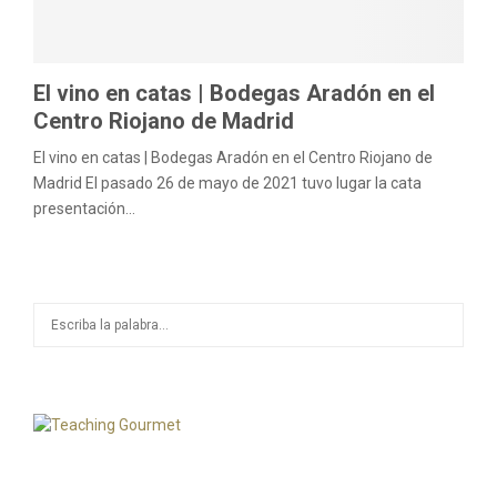
M
E
El vino en catas | Bodegas Aradón en el
Centro Riojano de Madrid
N
El vino en catas | Bodegas Aradón en el Centro Riojano de
Madrid El pasado 26 de mayo de 2021 tuvo lugar la cata
U
presentación...
S
S
e
a
E
r
c
A
h
f
R
o