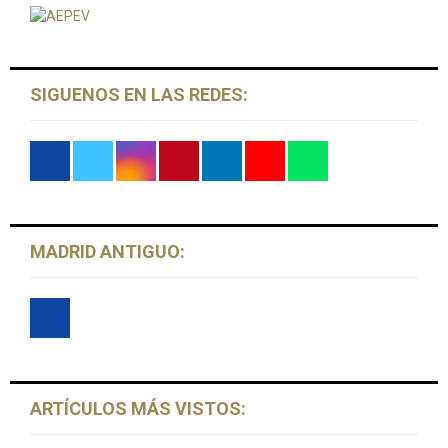
r
C
:
H
SIGUENOS EN LAS REDES:
MADRID ANTIGUO:
ARTÍCULOS MÁS VISTOS: