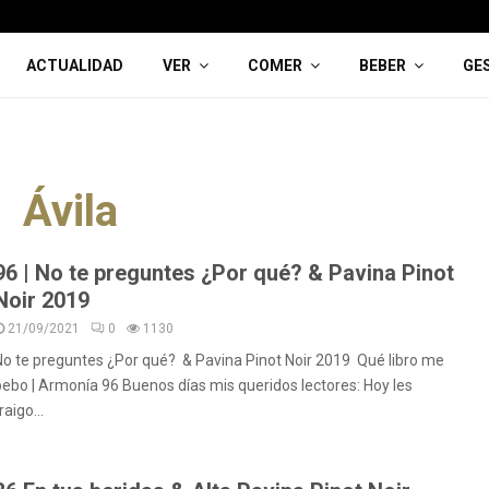
ACTUALIDAD
VER
COMER
BEBER
GE
Ávila
96 | No te preguntes ¿Por qué? & Pavina Pinot
Noir 2019
21/09/2021
0
1130
No te preguntes ¿Por qué? & Pavina Pinot Noir 2019 Qué libro me
bebo | Armonía 96 Buenos días mis queridos lectores: Hoy les
raigo...