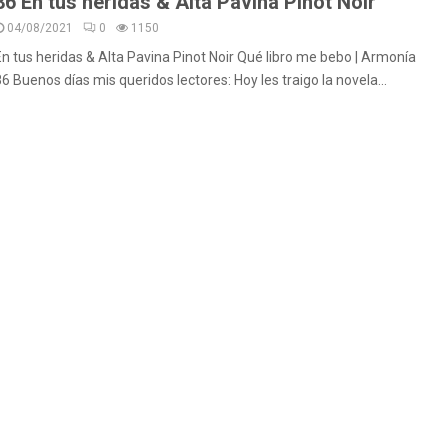
86 En tus heridas & Alta Pavina Pinot Noir
04/08/2021
0
1150
En tus heridas & Alta Pavina Pinot Noir Qué libro me bebo | Armonía
86 Buenos días mis queridos lectores: Hoy les traigo la novela...