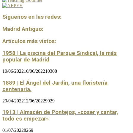
Siguenos en las redes:
Madrid Antiguo:
Artículos más vistos:
1958 | La piscina del Parque Sindical, la más
popular de Madrid
10/06/2022
10/06/2022
10308
1889 | El Ángel del Jardín, una floristería
centenaria.
29/04/2022
12/06/2022
9929
1913 | Almacén de Pontejos, «coser y cantar,
todo es empezar»
01/07/2022
8269