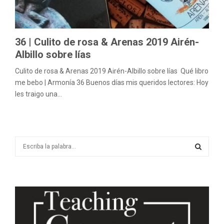
M
E
36 | Culito de rosa & Arenas 2019 Airén-
N
Albillo sobre lías
Culito de rosa & Arenas 2019 Airén-Albillo sobre lías Qué libro
U
me bebo | Armonía 36 Buenos días mis queridos lectores: Hoy
les traigo una...
S
e
a
S
r
c
E
h
f
A
o