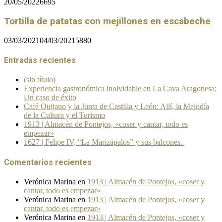
20/05/2022
6695
Tortilla de patatas con mejillones en escabeche
03/03/2021
04/03/2021
5880
Entradas recientes
(sin título)
Experiencia gastronómica inolvidable en La Cava Aragonesa:
Un caso de éxito
Café Quijano y la Junta de Castilla y León: Allí, la Melodía
de la Cultura y el Turismo
1913 | Almacén de Pontejos, «coser y cantar, todo es
empezar»
1627 | Felipe IV, “La Marizápalos” y sus balcones.
Comentarios recientes
Verónica Marina
en
1913 | Almacén de Pontejos, «coser y
cantar, todo es empezar»
Verónica Marina
en
1913 | Almacén de Pontejos, «coser y
cantar, todo es empezar»
Verónica Marina
en
1913 | Almacén de Pontejos, «coser y