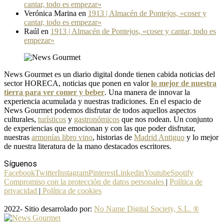
cantar, todo es empezar»
Verónica Marina
en
1913 | Almacén de Pontejos, «coser y
cantar, todo es empezar»
Raúl
en
1913 | Almacén de Pontejos, «coser y cantar, todo es
empezar»
News Gourmet es un diario digital donde tienen cabida noticias del
sector HORECA, noticias que ponen en valor
lo mejor de nuestra
tierra para ver comer y beber
. Una manera de innovar la
experiencia acumulada y nuestras tradiciones. En el espacio de
News Gourmet podemos disfrutar de todos aquellos aspectos
culturales,
turísticos
y
gastronómicos
que nos rodean. Un conjunto
de experiencias que emocionan y con las que poder disfrutar,
nuestras
armonías libro vino
, historias de
Madrid Antiguo
y lo mejor
de nuestra literatura de la mano destacados escritores.
Síguenos
Facebook
Twitter
Instagram
Pinterest
Linkedin
Youtube
Spotify
Compromiso con la protección de datos personales
|
Política de
privacidad
|
Política de cookies
2022- Sitio desarrolado por:
No Name Digital Society, S.L. ®