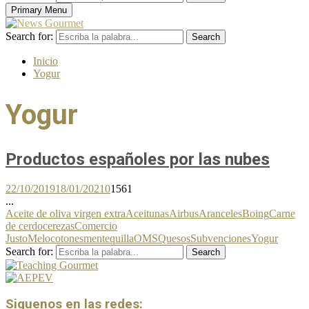
Primary Menu
Search for:
Search
Inicio
Yogur
Yogur
Productos españoles por las nubes
22/10/2019
18/01/2021
0
1561
...
Aceite de oliva virgen extra
Aceitunas
Airbus
Aranceles
Boing
Carne
de cerdo
cerezas
Comercio
Justo
Melocotones
mentequilla
OMS
Quesos
Subvenciones
Yogur
Search for:
Search
Siguenos en las redes: