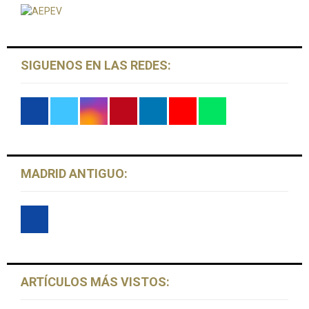
r
C
:
H
SIGUENOS EN LAS REDES:
MADRID ANTIGUO:
ARTÍCULOS MÁS VISTOS: