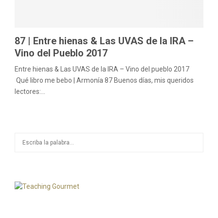
M
E
87 | Entre hienas & Las UVAS de la IRA –
Vino del Pueblo 2017
N
Entre hienas & Las UVAS de la IRA – Vino del pueblo 2017
Qué libro me bebo | Armonía 87 Buenos días, mis queridos
U
lectores:...
S
S
e
a
E
r
c
A
h
f
R
o