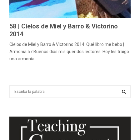
M
E
58 | Cielos de Miel y Barro & Victorino
N
2014
Cielos de Miel y Barro & Victorino 2014 Qué libro me bebo |
U
Armonía 57 Buenos días mis queridos lectores: Hoy les traigo
una armonía...
S
e
a
S
r
c
E
h
f
A
o