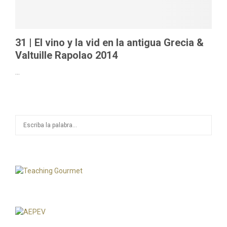
M
E
31 | El vino y la vid en la antigua Grecia &
Valtuille Rapolao 2014
N
...
U
S
S
e
a
E
r
c
A
h
f
R
o
r
C
:
H