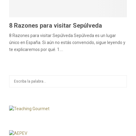
M
E
8 Razones para visitar Sepúlveda
8 Razones para visitar Sepúlveda Sepúlveda es un lugar
N
único en España. Si aún no estás convencido, sigue leyendo y
te explicaremos por qué. 1....
U
S
S
e
a
E
r
c
A
h
f
R
o
r
C
: