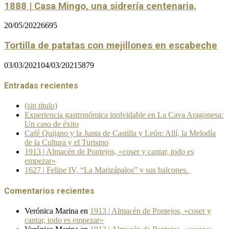
1888 | Casa Mingo, una sidrería centenaria.
20/05/2022
6695
Tortilla de patatas con mejillones en escabeche
03/03/2021
04/03/2021
5879
Entradas recientes
(sin título)
Experiencia gastronómica inolvidable en La Cava Aragonesa:
Un caso de éxito
Café Quijano y la Junta de Castilla y León: Allí, la Melodía
de la Cultura y el Turismo
1913 | Almacén de Pontejos, «coser y cantar, todo es
empezar»
1627 | Felipe IV, “La Marizápalos” y sus balcones.
Comentarios recientes
Verónica Marina
en
1913 | Almacén de Pontejos, «coser y
cantar, todo es empezar»