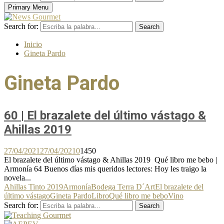
Primary Menu
Search for:
Search
Inicio
Gineta Pardo
Gineta Pardo
60 | El brazalete del último vástago &
Ahillas 2019
27/04/2021
27/04/2021
0
1450
El brazalete del último vástago & Ahillas 2019 Qué libro me bebo |
Armonía 64 Buenos días mis queridos lectores: Hoy les traigo la
novela...
Ahillas Tinto 2019
Armonía
Bodega Terra D´Art
El brazalete del
último vástago
Gineta Pardo
Libro
Qué libro me bebo
Vino
Search for:
Search