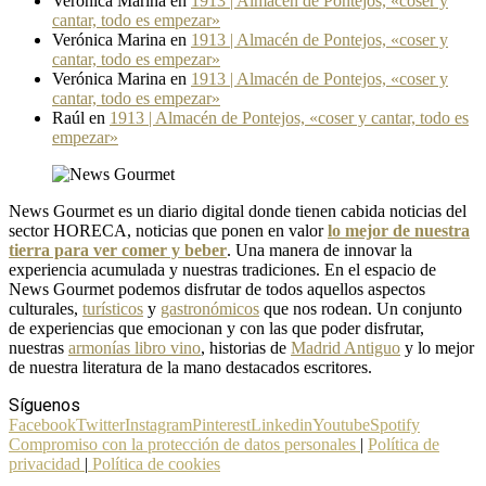
Verónica Marina
en
1913 | Almacén de Pontejos, «coser y
cantar, todo es empezar»
Verónica Marina
en
1913 | Almacén de Pontejos, «coser y
cantar, todo es empezar»
Verónica Marina
en
1913 | Almacén de Pontejos, «coser y
cantar, todo es empezar»
Raúl
en
1913 | Almacén de Pontejos, «coser y cantar, todo es
empezar»
News Gourmet es un diario digital donde tienen cabida noticias del
sector HORECA, noticias que ponen en valor
lo mejor de nuestra
tierra para ver comer y beber
. Una manera de innovar la
experiencia acumulada y nuestras tradiciones. En el espacio de
News Gourmet podemos disfrutar de todos aquellos aspectos
culturales,
turísticos
y
gastronómicos
que nos rodean. Un conjunto
de experiencias que emocionan y con las que poder disfrutar,
nuestras
armonías libro vino
, historias de
Madrid Antiguo
y lo mejor
de nuestra literatura de la mano destacados escritores.
Síguenos
Facebook
Twitter
Instagram
Pinterest
Linkedin
Youtube
Spotify
Compromiso con la protección de datos personales
|
Política de
privacidad
|
Política de cookies