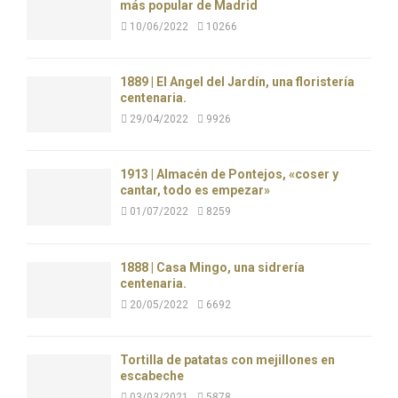
más popular de Madrid
10/06/2022
10266
1889 | El Ángel del Jardín, una floristería
centenaria.
29/04/2022
9926
1913 | Almacén de Pontejos, «coser y
cantar, todo es empezar»
01/07/2022
8259
1888 | Casa Mingo, una sidrería
centenaria.
20/05/2022
6692
Tortilla de patatas con mejillones en
escabeche
03/03/2021
5878