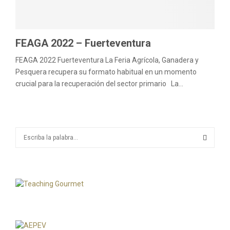
M
E
FEAGA 2022 – Fuerteventura
N
FEAGA 2022 Fuerteventura La Feria Agrícola, Ganadera y
Pesquera recupera su formato habitual en un momento
U
crucial para la recuperación del sector primario La...
S
e
a
S
r
c
E
h
f
A
o
r
R
: