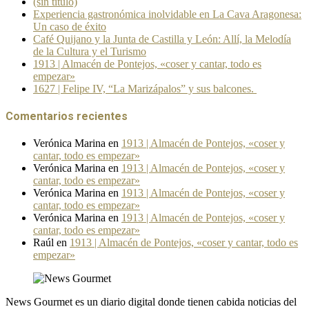
(sin título)
Experiencia gastronómica inolvidable en La Cava Aragonesa:
Un caso de éxito
Café Quijano y la Junta de Castilla y León: Allí, la Melodía
de la Cultura y el Turismo
1913 | Almacén de Pontejos, «coser y cantar, todo es
empezar»
1627 | Felipe IV, “La Marizápalos” y sus balcones.
Comentarios recientes
Verónica Marina
en
1913 | Almacén de Pontejos, «coser y
cantar, todo es empezar»
Verónica Marina
en
1913 | Almacén de Pontejos, «coser y
cantar, todo es empezar»
Verónica Marina
en
1913 | Almacén de Pontejos, «coser y
cantar, todo es empezar»
Verónica Marina
en
1913 | Almacén de Pontejos, «coser y
cantar, todo es empezar»
Raúl
en
1913 | Almacén de Pontejos, «coser y cantar, todo es
empezar»
News Gourmet es un diario digital donde tienen cabida noticias del