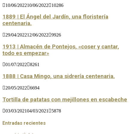
10/06/2022
10/06/2022
10286
1889 | El Ángel del Jardín, una floristería
centenaria.
29/04/2022
12/06/2022
9926
1913 | Almacén de Pontejos, «coser y cantar,
todo es empezar»
01/07/2022
8261
1888 | Casa Mingo, una sidrería centenaria.
20/05/2022
6694
Tortilla de patatas con mejillones en escabeche
03/03/2021
04/03/2021
5878
Entradas recientes