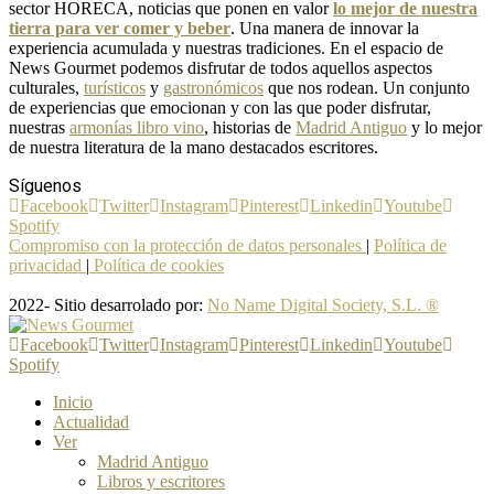
sector HORECA, noticias que ponen en valor
lo mejor de nuestra
tierra para ver comer y beber
. Una manera de innovar la
experiencia acumulada y nuestras tradiciones. En el espacio de
News Gourmet podemos disfrutar de todos aquellos aspectos
culturales,
turísticos
y
gastronómicos
que nos rodean. Un conjunto
de experiencias que emocionan y con las que poder disfrutar,
nuestras
armonías libro vino
, historias de
Madrid Antiguo
y lo mejor
de nuestra literatura de la mano destacados escritores.
Síguenos
Facebook
Twitter
Instagram
Pinterest
Linkedin
Youtube
Spotify
Compromiso con la protección de datos personales
|
Política de
privacidad
|
Política de cookies
2022- Sitio desarrolado por:
No Name Digital Society, S.L. ®
Facebook
Twitter
Instagram
Pinterest
Linkedin
Youtube
Spotify
Inicio
Actualidad
Ver
Madrid Antiguo
Libros y escritores