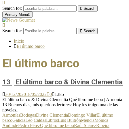
Search for:
Search
Primary Menu
Search for:
Search
Inicio
El último barco
El último barco
13 | El último barco & Divina Clementia
30/12/2020
18/05/2022
0
1385
El último barco & Divina Clementia Qué libro me bebo | Armonía
13 Buenos días, mis queridos lectores: Hoy les traigo una de las
novelas...
Armonías
Bodegas
Divina Clementia
Domingo Villar
El último
barco
Galicia
Leo Caldas
Libros
Luis Buitrón
Mencia
Mónica
Andrade
Pedro Pérez
Qué libro me bebo
Raúl Suárez
Ribeira