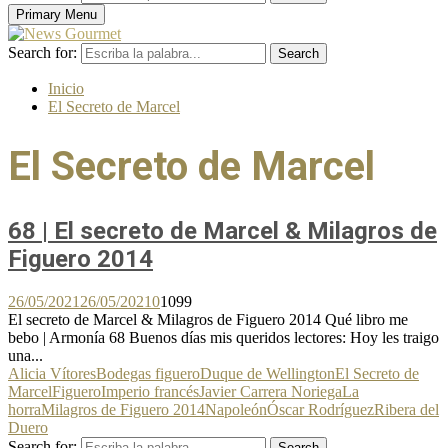
Primary Menu
Search for:
Search
Inicio
El Secreto de Marcel
El Secreto de Marcel
68 | El secreto de Marcel & Milagros de
Figuero 2014
26/05/2021
26/05/2021
0
1099
El secreto de Marcel & Milagros de Figuero 2014 Qué libro me
bebo | Armonía 68 Buenos días mis queridos lectores: Hoy les traigo
una...
Alicia Vítores
Bodegas figuero
Duque de Wellington
El Secreto de
Marcel
Figuero
Imperio francés
Javier Carrera Noriega
La
horra
Milagros de Figuero 2014
Napoleón
Óscar Rodríguez
Ribera del
Duero
Search for:
Search