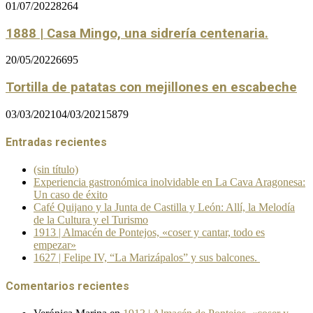
01/07/2022
8264
1888 | Casa Mingo, una sidrería centenaria.
20/05/2022
6695
Tortilla de patatas con mejillones en escabeche
03/03/2021
04/03/2021
5879
Entradas recientes
(sin título)
Experiencia gastronómica inolvidable en La Cava Aragonesa:
Un caso de éxito
Café Quijano y la Junta de Castilla y León: Allí, la Melodía
de la Cultura y el Turismo
1913 | Almacén de Pontejos, «coser y cantar, todo es
empezar»
1627 | Felipe IV, “La Marizápalos” y sus balcones.
Comentarios recientes