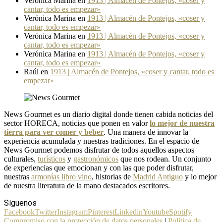
Verónica Marina
en
1913 | Almacén de Pontejos, «coser y
cantar, todo es empezar»
Verónica Marina
en
1913 | Almacén de Pontejos, «coser y
cantar, todo es empezar»
Verónica Marina
en
1913 | Almacén de Pontejos, «coser y
cantar, todo es empezar»
Verónica Marina
en
1913 | Almacén de Pontejos, «coser y
cantar, todo es empezar»
Raúl
en
1913 | Almacén de Pontejos, «coser y cantar, todo es
empezar»
News Gourmet es un diario digital donde tienen cabida noticias del
sector HORECA, noticias que ponen en valor
lo mejor de nuestra
tierra para ver comer y beber
. Una manera de innovar la
experiencia acumulada y nuestras tradiciones. En el espacio de
News Gourmet podemos disfrutar de todos aquellos aspectos
culturales,
turísticos
y
gastronómicos
que nos rodean. Un conjunto
de experiencias que emocionan y con las que poder disfrutar,
nuestras
armonías libro vino
, historias de
Madrid Antiguo
y lo mejor
de nuestra literatura de la mano destacados escritores.
Síguenos
Facebook
Twitter
Instagram
Pinterest
Linkedin
Youtube
Spotify
Compromiso con la protección de datos personales
|
Política de