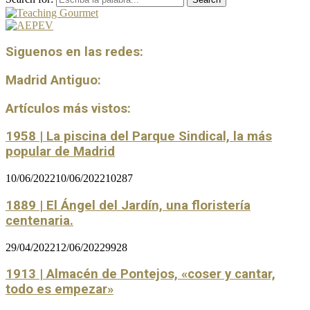
Siguenos en las redes:
Madrid Antiguo:
Artículos más vistos:
1958 | La piscina del Parque Sindical, la más
popular de Madrid
10/06/2022
10/06/2022
10287
1889 | El Ángel del Jardín, una floristería
centenaria.
29/04/2022
12/06/2022
9928
1913 | Almacén de Pontejos, «coser y cantar,
todo es empezar»