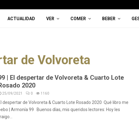
ACTUALIDAD
VER
COMER
BEBER
GE
rtar de Volvoreta
99 | El despertar de Volvoreta & Cuarto Lote
Rosado 2020
25/09/2021
0
1160
El despertar de Volvoreta & Cuarto Lote Rosado 2020 Qué libro me
bebo | Armonía 99 Buenos días, mis queridos lectores: Hoy les
raigo...