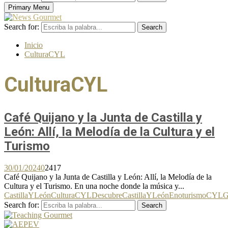
Primary Menu
Search for:
Search
Inicio
CulturaCYL
CulturaCYL
Café Quijano y la Junta de Castilla y
León: Allí, la Melodía de la Cultura y el
Turismo
30/01/2024
0
2417
Café Quijano y la Junta de Castilla y León: Allí, la Melodía de la
Cultura y el Turismo. En una noche donde la música y...
CastillaYLeón
CulturaCYL
DescubreCastillaYLeón
EnoturismoCYL
G
Search for:
Search