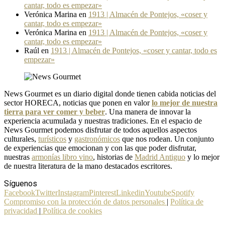
cantar, todo es empezar»
Verónica Marina
en
1913 | Almacén de Pontejos, «coser y
cantar, todo es empezar»
Verónica Marina
en
1913 | Almacén de Pontejos, «coser y
cantar, todo es empezar»
Raúl
en
1913 | Almacén de Pontejos, «coser y cantar, todo es
empezar»
News Gourmet es un diario digital donde tienen cabida noticias del
sector HORECA, noticias que ponen en valor
lo mejor de nuestra
tierra para ver comer y beber
. Una manera de innovar la
experiencia acumulada y nuestras tradiciones. En el espacio de
News Gourmet podemos disfrutar de todos aquellos aspectos
culturales,
turísticos
y
gastronómicos
que nos rodean. Un conjunto
de experiencias que emocionan y con las que poder disfrutar,
nuestras
armonías libro vino
, historias de
Madrid Antiguo
y lo mejor
de nuestra literatura de la mano destacados escritores.
Síguenos
Facebook
Twitter
Instagram
Pinterest
Linkedin
Youtube
Spotify
Compromiso con la protección de datos personales
|
Política de
privacidad
|
Política de cookies