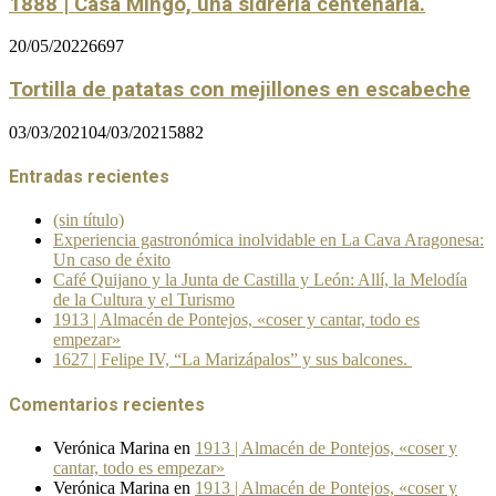
1888 | Casa Mingo, una sidrería centenaria.
20/05/2022
6697
Tortilla de patatas con mejillones en escabeche
03/03/2021
04/03/2021
5882
Entradas recientes
(sin título)
Experiencia gastronómica inolvidable en La Cava Aragonesa:
Un caso de éxito
Café Quijano y la Junta de Castilla y León: Allí, la Melodía
de la Cultura y el Turismo
1913 | Almacén de Pontejos, «coser y cantar, todo es
empezar»
1627 | Felipe IV, “La Marizápalos” y sus balcones.
Comentarios recientes
Verónica Marina
en
1913 | Almacén de Pontejos, «coser y
cantar, todo es empezar»
Verónica Marina
en
1913 | Almacén de Pontejos, «coser y