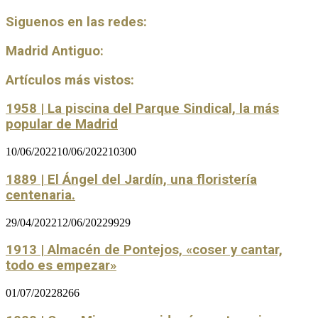
Siguenos en las redes:
Madrid Antiguo:
Artículos más vistos:
1958 | La piscina del Parque Sindical, la más
popular de Madrid
10/06/2022
10/06/2022
10300
1889 | El Ángel del Jardín, una floristería
centenaria.
29/04/2022
12/06/2022
9929
1913 | Almacén de Pontejos, «coser y cantar,
todo es empezar»
01/07/2022
8266