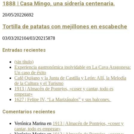
1888 | Casa Mingo, una sidrería centenaria.
20/05/2022
6692
Tortilla de patatas con mejillones en escabeche
03/03/2021
04/03/2021
5878
Entradas recientes
(sin título)
Experiencia gastronómica inolvidable en La Cava Aragonesa:
Un caso de éxito
Café Quijano y la Junta de Castilla y León: Allí, la Melodía
de la Cultura y el Turismo
1913 | Almacén de Pontejos, «coser y cantar, todo es
empezar»
1627 | Felipe IV, “La Marizápalos” y sus balcones.
Comentarios recientes
Verónica Marina
en
1913 | Almacén de Pontejos, «coser y
cantar, todo es empezar»