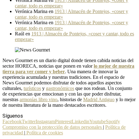
Verónica Marina
en
1913 | Almacén de Pontejos, «coser y
cantar, todo es empezar»
Verónica Marina
en
1913 | Almacén de Pontejos, «coser y
cantar, todo es empezar»
Verónica Marina
en
1913 | Almacén de Pontejos, «coser y
cantar, todo es empezar»
Raúl
en
1913 | Almacén de Pontejos, «coser y cantar, todo es
empezar»
News Gourmet es un diario digital donde tienen cabida noticias del
sector HORECA, noticias que ponen en valor
lo mejor de nuestra
tierra para ver comer y beber
. Una manera de innovar la
experiencia acumulada y nuestras tradiciones. En el espacio de
News Gourmet podemos disfrutar de todos aquellos aspectos
culturales,
turísticos
y
gastronómicos
que nos rodean. Un conjunto
de experiencias que emocionan y con las que poder disfrutar,
nuestras
armonías libro vino
, historias de
Madrid Antiguo
y lo mejor
de nuestra literatura de la mano destacados escritores.
Síguenos
Facebook
Twitter
Instagram
Pinterest
Linkedin
Youtube
Spotify
Compromiso con la protección de datos personales
|
Política de
privacidad
|
Política de cookies