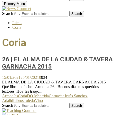
Primary Menu
Search for:
Search
Inicio
Coria
Coria
26 | EL ALMA DE LA CIUDAD & TAVERA
GARNACHA 2015
15/01/2021
25/01/2021
0
934
EL ALMA DE LA CIUDAD & TAVERA GARNACHA 2015
Qué libro me bebo | Armonía 26 Buenos días mis queridos
lectores: Hoy les traigo...
Armonías
Coria
DO Méntrida
Garnacha
Jesús Sanchez
Adalid
Libros
Toledo
Vino
Search for:
Search