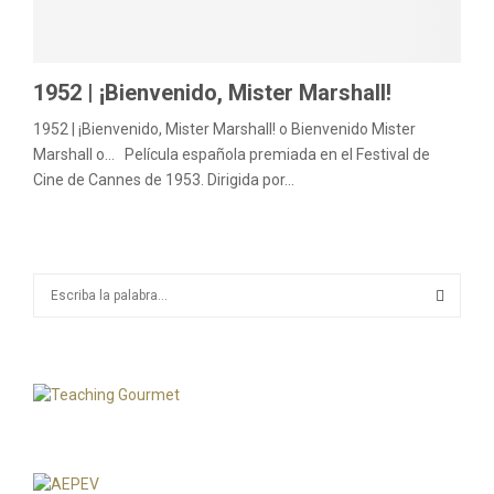
M
E
1952 | ¡Bienvenido, Mister Marshall!
N
1952 | ¡Bienvenido, Mister Marshall! o Bienvenido Mister
Marshall o… Película española premiada en el Festival de
U
Cine de Cannes de 1953. Dirigida por...
S
e
a
S
r
c
E
h
f
A
o
r
R
: