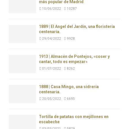
más popular de Madrid
10/06/2022
10287
1889 | El Ángel del Jardín, una floristería
centenaria.
29/04/2022
9928
1913 | Almacén de Pontejos, «coser y
cantar, todo es empezar»
01/07/2022
8262
1888 | Casa Mingo, una sidrería
centenaria.
20/05/2022
6695
Tortilla de patatas con mejillones en
escabeche
03/03/2021
5879