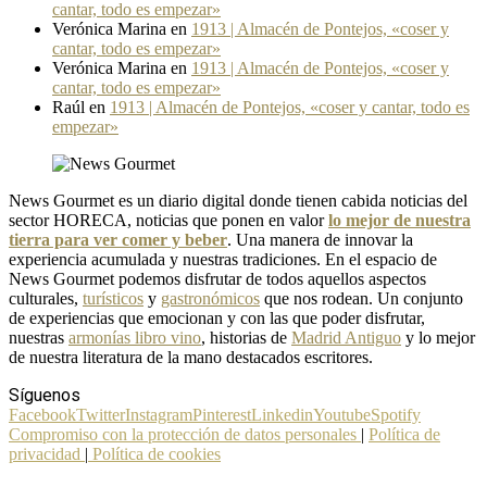
cantar, todo es empezar»
Verónica Marina
en
1913 | Almacén de Pontejos, «coser y
cantar, todo es empezar»
Verónica Marina
en
1913 | Almacén de Pontejos, «coser y
cantar, todo es empezar»
Raúl
en
1913 | Almacén de Pontejos, «coser y cantar, todo es
empezar»
News Gourmet es un diario digital donde tienen cabida noticias del
sector HORECA, noticias que ponen en valor
lo mejor de nuestra
tierra para ver comer y beber
. Una manera de innovar la
experiencia acumulada y nuestras tradiciones. En el espacio de
News Gourmet podemos disfrutar de todos aquellos aspectos
culturales,
turísticos
y
gastronómicos
que nos rodean. Un conjunto
de experiencias que emocionan y con las que poder disfrutar,
nuestras
armonías libro vino
, historias de
Madrid Antiguo
y lo mejor
de nuestra literatura de la mano destacados escritores.
Síguenos
Facebook
Twitter
Instagram
Pinterest
Linkedin
Youtube
Spotify
Compromiso con la protección de datos personales
|
Política de
privacidad
|
Política de cookies