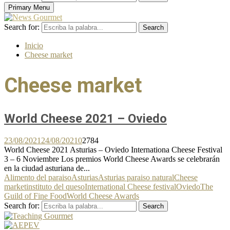
Primary Menu
Search for:
Search
Inicio
Cheese market
Cheese market
World Cheese 2021 – Oviedo
23/08/2021
24/08/2021
0
2784
World Cheese 2021 Asturias – Oviedo Internationa Cheese Festival
3 – 6 Noviembre Los premios World Cheese Awards se celebrarán
en la ciudad asturiana de...
Alimento del paraiso
Asturias
Asturias paraiso natural
Cheese
market
instituto del queso
International Cheese festival
Oviedo
The
Guild of Fine Food
World Cheese Awards
Search for:
Search