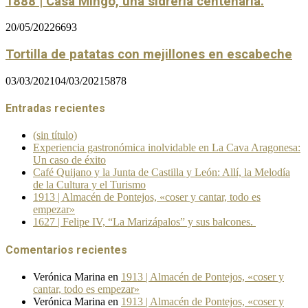
1888 | Casa Mingo, una sidrería centenaria.
20/05/2022
6693
Tortilla de patatas con mejillones en escabeche
03/03/2021
04/03/2021
5878
Entradas recientes
(sin título)
Experiencia gastronómica inolvidable en La Cava Aragonesa:
Un caso de éxito
Café Quijano y la Junta de Castilla y León: Allí, la Melodía
de la Cultura y el Turismo
1913 | Almacén de Pontejos, «coser y cantar, todo es
empezar»
1627 | Felipe IV, “La Marizápalos” y sus balcones.
Comentarios recientes
Verónica Marina
en
1913 | Almacén de Pontejos, «coser y
cantar, todo es empezar»
Verónica Marina
en
1913 | Almacén de Pontejos, «coser y