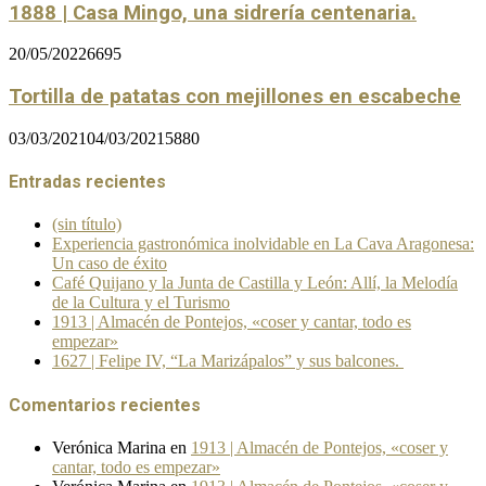
1888 | Casa Mingo, una sidrería centenaria.
20/05/2022
6695
Tortilla de patatas con mejillones en escabeche
03/03/2021
04/03/2021
5880
Entradas recientes
(sin título)
Experiencia gastronómica inolvidable en La Cava Aragonesa:
Un caso de éxito
Café Quijano y la Junta de Castilla y León: Allí, la Melodía
de la Cultura y el Turismo
1913 | Almacén de Pontejos, «coser y cantar, todo es
empezar»
1627 | Felipe IV, “La Marizápalos” y sus balcones.
Comentarios recientes
Verónica Marina
en
1913 | Almacén de Pontejos, «coser y
cantar, todo es empezar»