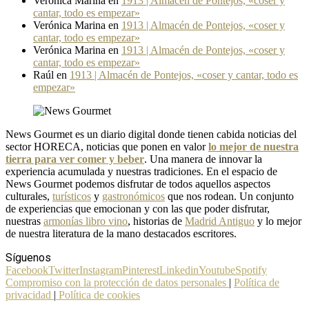
Verónica Marina
en
1913 | Almacén de Pontejos, «coser y
cantar, todo es empezar»
Verónica Marina
en
1913 | Almacén de Pontejos, «coser y
cantar, todo es empezar»
Verónica Marina
en
1913 | Almacén de Pontejos, «coser y
cantar, todo es empezar»
Raúl
en
1913 | Almacén de Pontejos, «coser y cantar, todo es
empezar»
News Gourmet es un diario digital donde tienen cabida noticias del
sector HORECA, noticias que ponen en valor
lo mejor de nuestra
tierra para ver comer y beber
. Una manera de innovar la
experiencia acumulada y nuestras tradiciones. En el espacio de
News Gourmet podemos disfrutar de todos aquellos aspectos
culturales,
turísticos
y
gastronómicos
que nos rodean. Un conjunto
de experiencias que emocionan y con las que poder disfrutar,
nuestras
armonías libro vino
, historias de
Madrid Antiguo
y lo mejor
de nuestra literatura de la mano destacados escritores.
Síguenos
Facebook
Twitter
Instagram
Pinterest
Linkedin
Youtube
Spotify
Compromiso con la protección de datos personales
|
Política de
privacidad
|
Política de cookies